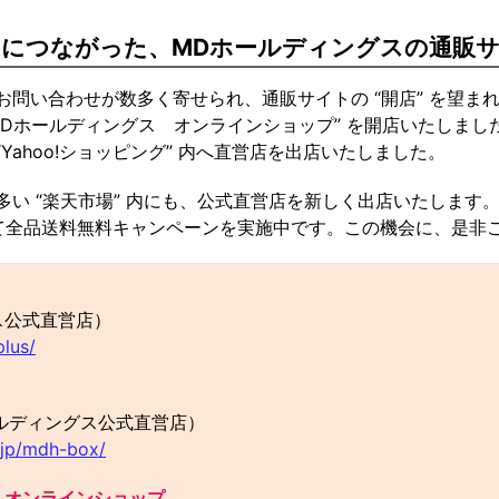
” につながった、MDホールディングスの通販
問い合わせが数多く寄せられ、通販サイトの “開店” を望ま
“MDホールディングス オンラインショップ” を開店いたしまし
ahoo!ショッピング” 内へ直営店を出店いたしました。
い “楽天市場” 内にも、公式直営店を新しく出店いたします。
として全品送料無料キャンペーンを実施中です。この機会に、是非
ス公式直営店）
plus/
ールディングス公式直営店）
.jp/mdh-box/
 オンラインショップ