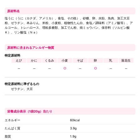
原材料名
塩うに（うに（カナダ、アメリカ）、食塩、その他）、砂糖、卵、水飴󠄀、魚肉、加工大豆
粉、ゼラチン、本みりん、米粉、小麦粉、植物性たん白、食塩／調味料（アミノ酸等）、ア
ルコール、トレハロース、増粘多糖類、加工でん粉、焼ミョウバン、保存料（ソルビン酸
Ｋ）、リン酸塩（Ｎａ）
原材料に含まれるアレルギー物質
特定原材料
えび
かに
くるみ
小麦
そば
卵
乳
落花生
─
─
─
○
─
○
─
─
特定原材料に
準ずるもの
ゼラチン、大豆
栄養成分表示（1袋20g）当たり
エネルギー
60kcal
たんぱく質
3.9g
脂質
1.9g