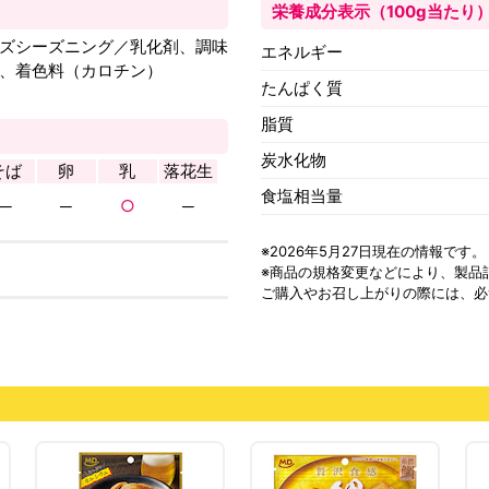
栄養成分表示（100g当たり
ズシーズニング／乳化剤、調味
エネルギー
、着色料（カロチン）
たんぱく質
脂質
炭水化物
そば
卵
乳
落花生
食塩相当量
─
─
○
─
※2026年5月27日現在の情報です。
※商品の規格変更などにより、
製品
ご購入やお召し上がりの際には、必