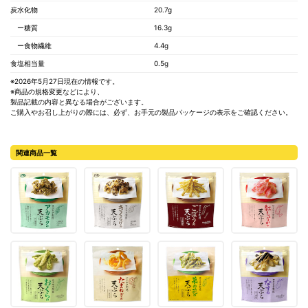
炭水化物
20.7g
ー糖質
16.3g
ー食物繊維
4.4g
食塩相当量
0.5g
※2026年5月27日現在の情報です。
※商品の規格変更などにより、
製品記載の内容と異なる場合がございます。
ご購入やお召し上がりの際には、必ず、お手元の製品パッケージの表示をご確認ください。
関連商品一覧