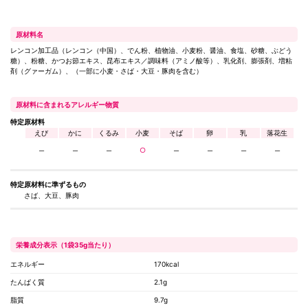
原材料名
レンコン加工品（レンコン（中国）、でん粉、植物油、小麦粉、醤油、食塩、砂糖、ぶどう
糖）、粉糖、かつお節エキス、昆布エキス／調味料（アミノ酸等）、乳化剤、膨張剤、増粘
剤（グァーガム）、（一部に小麦・さば・大豆・豚肉を含む）
原材料に含まれるアレルギー物質
特定原材料
えび
かに
くるみ
小麦
そば
卵
乳
落花生
─
─
─
○
─
─
─
─
特定原材料に
準ずるもの
さば、大豆、豚肉
栄養成分表示（1袋35g当たり）
エネルギー
170kcal
たんぱく質
2.1g
脂質
9.7g