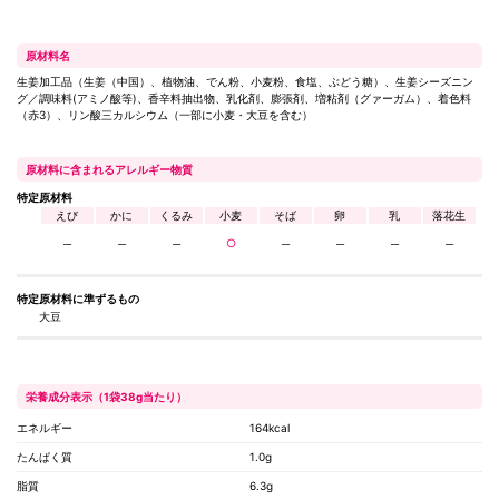
原材料名
生姜加工品（生姜（中国）、植物油、でん粉、小麦粉、食塩、ぶどう糖）、生姜シーズニン
グ／調味料(アミノ酸等)、香辛料抽出物、乳化剤、膨張剤、増粘剤（グァーガム）、着色料
（赤3）、リン酸三カルシウム（一部に小麦・大豆を含む）
原材料に含まれるアレルギー物質
特定原材料
えび
かに
くるみ
小麦
そば
卵
乳
落花生
─
─
─
○
─
─
─
─
特定原材料に
準ずるもの
大豆
栄養成分表示（1袋38g当たり）
エネルギー
164kcal
たんぱく質
1.0g
脂質
6.3g