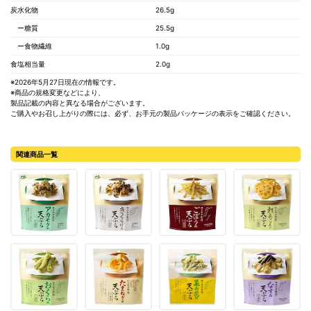
炭水化物
26.5g
ー糖質
25.5g
ー食物繊維
1.0g
食塩相当量
2.0g
※2026年5月27日現在の情報です。
※商品の規格変更などにより、
製品記載の内容と異なる場合がございます。
ご購入やお召し上がりの際には、必ず、お手元の製品パッケージの表示をご確認ください。
関連商品一覧