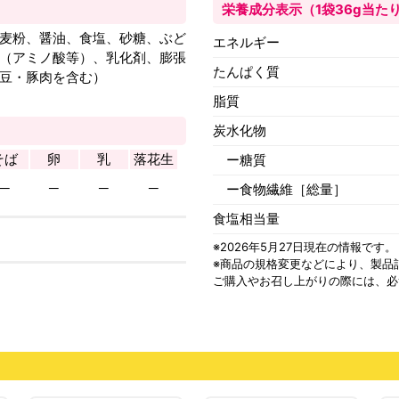
栄養成分表示（1袋36g当た
麦粉、醤油、食塩、砂糖、ぶど
エネルギー
（アミノ酸等）、乳化剤、膨張
たんぱく質
豆・豚肉を含む）
脂質
炭水化物
そば
卵
乳
落花生
ー糖質
─
─
─
─
ー食物繊維［総量］
食塩相当量
※2026年5月27日現在の情報です。
※商品の規格変更などにより、
製品
ご購入やお召し上がりの際には、必