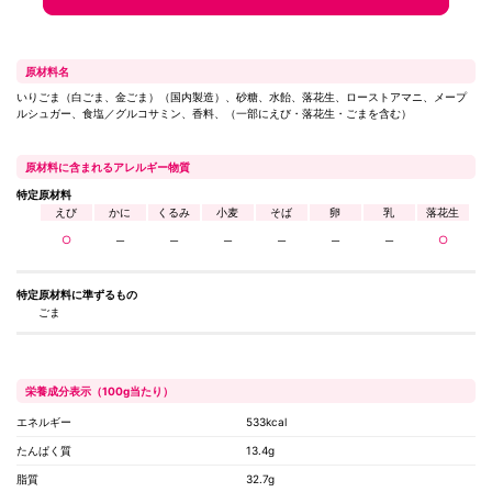
原材料名
いりごま（白ごま、金ごま）（国内製造）、砂糖、水飴󠄀、落花生、ローストアマニ、メープ
ルシュガー、食塩／グルコサミン、香料、（一部にえび・落花生・ごまを含む）
原材料に含まれるアレルギー物質
特定原材料
えび
かに
くるみ
小麦
そば
卵
乳
落花生
○
─
─
─
─
─
─
○
特定原材料に
準ずるもの
ごま
栄養成分表示（100g当たり）
エネルギー
533kcal
たんぱく質
13.4g
脂質
32.7g