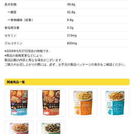
炭水化物
49.6g
ー糖質
42.8g
ー食物繊維［総量］
6.8g
食塩相当量
0.2g
セサミン
213mg
グルコサミン
600mg
※2026年5月27日現在の情報です。
※商品の規格変更などにより、
製品記載の内容と異なる場合がございます。
ご購入やお召し上がりの際には、必ず、お手元の製品パッケージの表示をご確認ください。
関連商品一覧