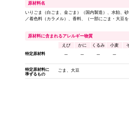
原材料名
いりごま（白ごま、金ごま）（国内製造）、水飴󠄀、
／着色料（カラメル）、香料、（一部にごま・大豆を
原材料に含まれるアレルギー物質
えび
かに
くるみ
小麦
特定原材料
─
─
─
─
特定原材料に
ごま、大豆
準ずるもの