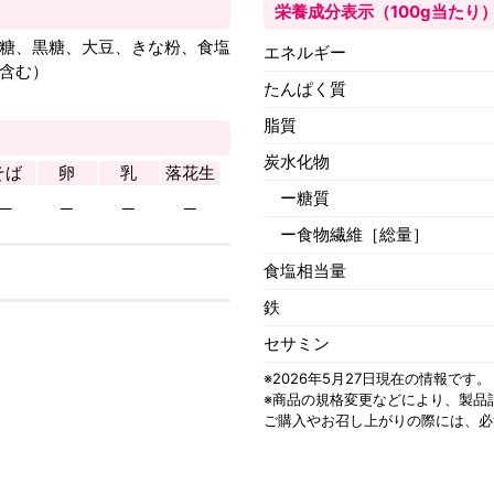
栄養成分表示（100g当たり
砂糖、黒糖、大豆、きな粉、食塩
エネルギー
含む）
たんぱく質
脂質
炭水化物
そば
卵
乳
落花生
ー糖質
─
─
─
─
ー食物繊維［総量］
食塩相当量
鉄
セサミン
※2026年5月27日現在の情報です。
※商品の規格変更などにより、
製品
ご購入やお召し上がりの際には、必