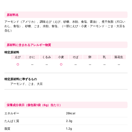
原材料名
アーモンド（アメリカ）、調味えび（えび、砂糖、水飴󠄀、食塩、醤油）、煮干魚類（片口い
わし、食塩）、砂糖、ごま、水飴󠄀、食塩、（一部にえび・小麦・アーモンド・ごま・大豆を
含む）
原材料に含まれるアレルギー物質
特定原材料
えび
かに
くるみ
小麦
そば
卵
乳
落花生
○
─
─
○
─
─
─
─
特定原材料に
準ずるもの
アーモンド、ごま、大豆
栄養成分表示（個包装1袋（6g）当たり）
エネルギー
26kcal
たんぱく質
2.3g
脂質
1.2g