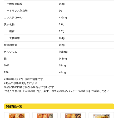
ー飽和脂肪酸
0.2g
ートランス脂肪酸
0g
コレステロール
4.0mg
炭水化物
1.6g
ー糖質
1.2g
ー食物繊維
0.4g
食塩相当量
0.2g
カルシウム
105mg
鉄
0.4mg
DHA
18mg
EPA
41mg
※2026年5月27日現在の情報です。
※商品の規格変更などにより、
製品記載の内容と異なる場合がございます。
ご購入やお召し上がりの際には、必ず、お手元の製品パッケージの表示をご確認ください。
関連商品一覧