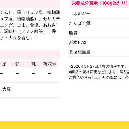
栄養成分表示（100g当たり
ナム）、黒トリュフ塩、植物油
エネルギー
ュフ塩、植物油脂）、セサミチ
たんぱく質
ニング、ごま、食塩、あおさ）
、調味料（アミノ酸等）、香
脂質
ま・大豆を含む）
炭水化物
食塩相当量
そば
卵
乳
落花生
※2026年5月27日現在の情報です。
※商品の規格変更などにより、
製品
─
─
─
─
ご購入やお召し上がりの際には、必
、大豆