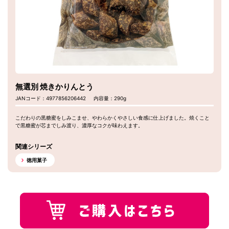
無選別 焼きかりんとう
JANコード：4977856206442
内容量：290g
こだわりの黒糖蜜をしみこませ、やわらかくやさしい食感に仕上げました。焼くこと
で黒糖蜜が芯までしみ渡り、濃厚なコクが味わえます。
関連シリーズ
徳用菓子