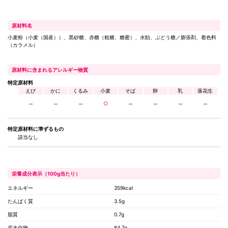
原材料名
小麦粉（小麦（国産））、黒砂糖、赤糖（粗糖、糖蜜）、水飴󠄀、ぶどう糖／膨張剤、着色料
（カラメル）
原材料に含まれるアレルギー物質
特定原材料
えび
かに
くるみ
小麦
そば
卵
乳
落花生
─
─
─
○
─
─
─
─
特定原材料に
準ずるもの
該当なし
栄養成分表示（100g当たり）
エネルギー
359kcal
たんぱく質
3.5g
脂質
0.7g
炭水化物
84.7g