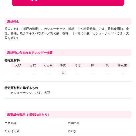
原材料名
片口いわし（瀬戸内海産）、カシューナッツ、砂糖、でん粉分解物、ごま、香味食用油、食
塩、醤油、魚介エキスパウダー／乳化剤、香料、（一部に小麦・カシューナッツ・ごま・大
豆を含む）
原材料に含まれるアレルギー物質
特定原材料
えび
かに
くるみ
小麦
そば
卵
乳
落花生
─
─
─
○
─
─
─
─
特定原材料に
準ずるもの
カシューナッツ、ごま、大豆
栄養成分表示（1袋53g当たり）
エネルギー
231kcal
たんぱく質
23.1g