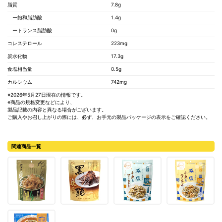
脂質
7.8g
ー飽和脂肪酸
1.4g
ートランス脂肪酸
0g
コレステロール
223mg
炭水化物
17.3g
食塩相当量
0.5g
カルシウム
742mg
※2026年5月27日現在の情報です。
※商品の規格変更などにより、
製品記載の内容と異なる場合がございます。
ご購入やお召し上がりの際には、必ず、お手元の製品パッケージの表示をご確認ください。
関連商品一覧