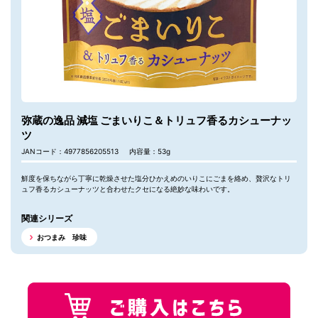
弥蔵の逸品 減塩 ごまいりこ＆トリュフ香るカシューナッ
ツ
JANコード：4977856205513
内容量：53g
鮮度を保ちながら丁寧に乾燥させた塩分ひかえめのいりこにごまを絡め、贅沢なトリ
ュフ香るカシューナッツと合わせたクセになる絶妙な味わいです。
関連シリーズ
おつまみ 珍味