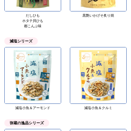
だしひも
黒艶いかげそ炙り焼
ホタテ貝ひも
都こんぶ味
減塩シリーズ
減塩小魚＆アーモンド
減塩小魚＆クルミ
弥蔵の逸品シリーズ