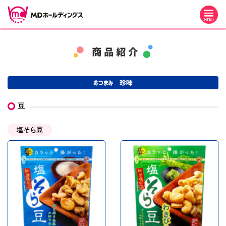
M
豆
塩そら豆