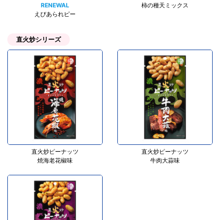
RENEWAL
柿の種天ミックス
えびあられピー
直火炒シリーズ
直火炒ピーナッツ
直火炒ピーナッツ
焼海老花椒味
牛肉大蒜味