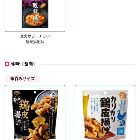
直火炒ピーナッツ
酸辣湯風味
珍味（畜肉）
家呑みサイズ