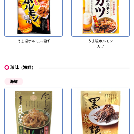
うま塩ホルモン揚げ
うま塩ホルモン
ガツ
珍味（海鮮）
海鮮