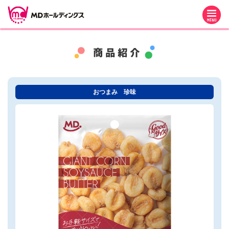
M
おつまみ 珍味