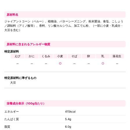
原材料名
ジャイアントコーン（ペルー）、植物油、バターシーズニング、粉末醤油、食塩、こしょう
／調味料（アミノ酸等）、香料、リン酸カルシウム、加工でん粉、（一部に小麦・乳成分・
大豆を含む）
原材料に含まれるアレルギー物質
特定原材料
えび
かに
くるみ
小麦
そば
卵
乳
落花生
─
─
─
○
─
─
○
─
特定原材料に
準ずるもの
大豆
栄養成分表示（100g当たり）
エネルギー
415kcal
たんぱく質
5.4g
脂質
6.0g