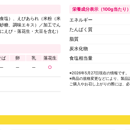
栄養成分表示（100g当たり
食塩）、えびあられ（米粉（米
エネルギー
砂糖、調味エキス）／加工でん
たんぱく質
にえび・落花生・大豆を含む）
脂質
炭水化物
そば
卵
乳
落花生
食塩相当量
─
─
─
○
※2026年5月27日現在の情報です。
※商品の規格変更などにより、
製品
ご購入やお召し上がりの際には、必